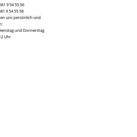
681 9 54 55 56
681 9 54 55 58
hen uns persönlich und
h:
ienstag und Donnerstag
12 Uhr