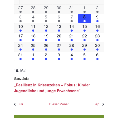
und
von
1
1
1
1
1
1
1
27
28
29
30
31
1
2
Ansichte
Veranstaltungen
Veranstaltung
Veranstaltung
Veranstaltung
Veranstaltung
Veranstaltung
Veranstaltung
Veranstaltu
1
1
1
1
1
1
Navigati
1
3
4
5
6
7
8
9
Veranstaltung
Veranstaltung
Veranstaltung
Veranstaltung
Veranstaltung
Veranstaltung
Veranstaltu
1
1
1
1
1
1
1
10
11
12
13
14
15
16
Veranstaltung
Veranstaltung
Veranstaltung
Veranstaltung
Veranstaltung
Veranstaltung
Veranstaltu
1
1
1
1
1
1
1
17
18
19
20
21
22
23
Veranstaltung
Veranstaltung
Veranstaltung
Veranstaltung
Veranstaltung
Veranstaltung
Veranstaltu
1
1
1
1
1
1
1
24
25
26
27
28
29
30
Veranstaltung
Veranstaltung
Veranstaltung
Veranstaltung
Veranstaltung
Veranstaltung
Veranstaltu
1
1
1
1
1
1
1
31
1
2
3
4
5
6
Veranstaltung
Veranstaltung
Veranstaltung
Veranstaltung
Veranstaltung
Veranstaltung
Veranstaltu
19. Mai
Ganztägig
„Resilienz in Krisenzeiten – Fokus: Kinder,
Jugendliche und junge Erwachsene“
Juli
Dieser Monat
Sep.