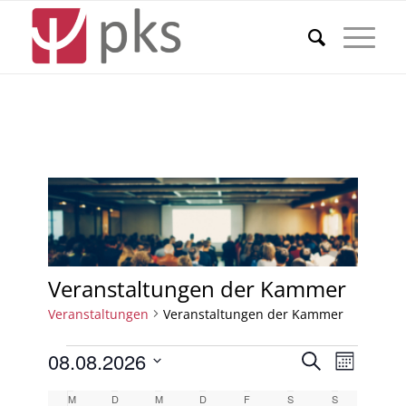
Veranstaltungen der Kammer
Veranstaltungen
Veranstaltungen der Kammer
Veranstaltungen
Veransta
Verans
08.08.2026
Suche
Monat
Ansicht
Suche
Datum
Naviga
Kalender
M
Montag
D
Dienstag
M
Mittwoch
D
Donnerstag
F
Freitag
S
Samstag
S
Sonntag
wählen.